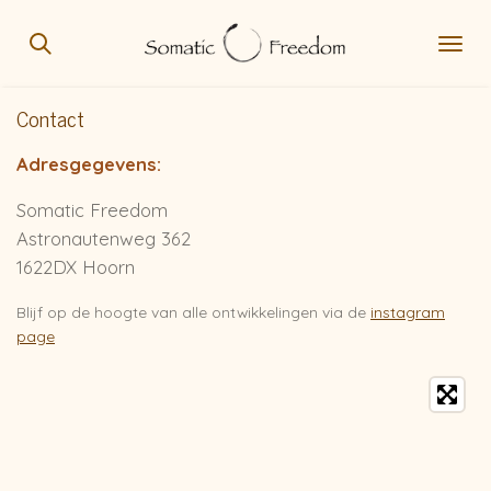
Ga
direct
naar
de
Contact
hoofdinhoud
Adresgegevens:
Somatic Freedom
Astronautenweg 362
1622DX Hoorn
Blijf op de hoogte van alle ontwikkelingen via de
instagram
page